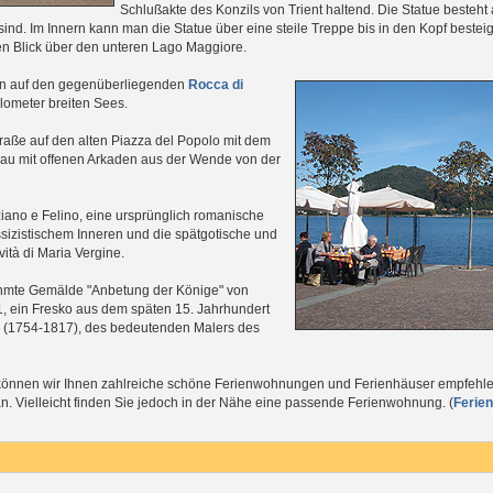
Schlußakte des Konzils von Trient haltend. Die Statue besteht 
ind. Im Innern kann man die Statue über eine steile Treppe bis in den Kopf beste
 Blick über den unteren Lago Maggiore.
an auf den gegenüberliegenden
Rocca di
lometer breiten Sees.
raße auf den alten Piazza del Popolo mit dem
Bau mit offenen Arkaden aus der Wende von der
iano e Felino, eine ursprünglich romanische
sizistischem Inneren und die spätgotische und
vità di Maria Vergine.
rühmte Gemälde "Anbetung der Könige" von
, ein Fresko aus dem späten 15. Jahrhundert
 (1754-1817), des bedeutenden Malers des
önnen wir Ihnen zahlreiche schöne Ferienwohnungen und Ferienhäuser empfehlen.
n. Vielleicht finden Sie jedoch in der Nähe eine passende Ferienwohnung. (
Ferie