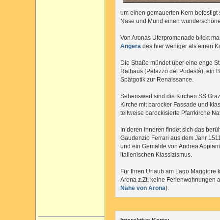
um einen gemauerten Kern befestigt s
Nase und Mund einen wunderschönen
Von Aronas Uferpromenade blickt m
Angera
des hier weniger als einen Ki
Die Straße mündet über eine enge St
Rathaus (Palazzo del Podestà), ein 
Spätgotik zur Renaissance.
Sehenswert sind die Kirchen SS Graz
Kirche mit barocker Fassade und klas
teilweise barockisierte Pfarrkirche Na
In deren Inneren findet sich das be
Gaudenzio Ferrari aus dem Jahr 1511
und ein Gemälde von Andrea Appiani
italienischen Klassizismus.
Für Ihren Urlaub am Lago Maggiore k
Arona z.Zt. keine Ferienwohnungen a
Nähe von Arona
).