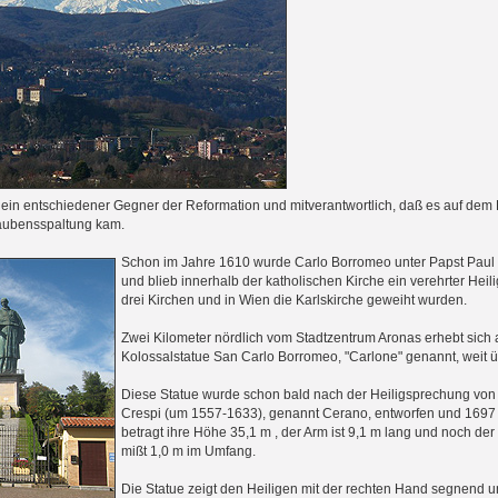
in entschiedener Gegner der Reformation und mitverantwortlich, daß es auf dem K
aubensspaltung kam.
Schon im Jahre 1610 wurde Carlo Borromeo unter Papst Paul 
und blieb innerhalb der katholischen Kirche ein verehrter Heil
drei Kirchen und in Wien die Karlskirche geweiht wurden.
Zwei Kilometer nördlich vom Stadtzentrum Aronas erhebt sich 
Kolossalstatue San Carlo Borromeo, "Carlone" genannt, weit 
Diese Statue wurde schon bald nach der Heiligsprechung von 
Crespi (um 1557-1633), genannt Cerano, entworfen und 1697 
betragt ihre Höhe 35,1 m , der Arm ist 9,1 m lang und noch d
mißt 1,0 m im Umfang.
Die Statue zeigt den Heiligen mit der rechten Hand segnend un