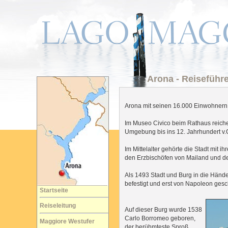
Arona - Reiseführ
Arona mit seinen 16.000 Einwohnern 
Im Museo Civico beim Rathaus reiche
Umgebung bis ins 12. Jahrhundert v.Ch
Im Mittelalter gehörte die Stadt mit 
den Erzbischöfen von Mailand und de
Als 1493 Stadt und Burg in die Händ
befestigt und erst von Napoleon gesch
Startseite
Reiseleitung
Auf dieser Burg wurde 1538
Carlo Borromeo geboren,
Maggiore Westufer
der berühmteste Sproß