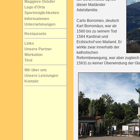
Maggiore Ostufer
dieser Mailänder
Lago d'Orta
Adelsfamilie.
Sportmöglichkeiten
Informationen
Carlo Borromeo, deutsch
Unternehmungen
Karl Borromäus, war ab
1560 bis zu seinem Tod
Restaurants
1584 Kardinal und
Erzbischof von Mailand. Er
Links
wirkte zwar innerhalb der
Unsere Partner
katholischen
Workation
Reformbewegung, war aber zugleich e
Tirol
1563) zu keiner Überwindung der Gl
Wir über uns
Unsere Leistungen
Kontakt