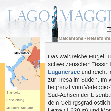
Malcantone - Reiseführe
Das waldreiche Hügel- 
schweizerischen Tessin 
Luganersee
und reicht 
zur Tresa im Süden. Im 
begrenzt vom Vedeggio-T
Startseite
Süd-Achsen der Eisenba
Reiseleitung
dem Gebirgsgrad östlic
Maggiore Westufer
Lema (1.620 m) und Mont