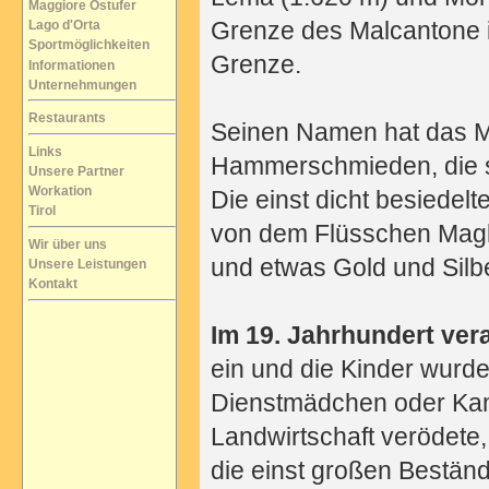
Maggiore Ostufer
Grenze des Malcantone i
Lago d'Orta
Sportmöglichkeiten
Grenze.
Informationen
Unternehmungen
Restaurants
Seinen Namen hat das Ma
Links
Hammerschmieden, die si
Unsere Partner
Workation
Die einst dicht besiedel
Tirol
von dem Flüsschen Magli
Wir über uns
und etwas Gold und Silb
Unsere Leistungen
Kontakt
Im 19. Jahrhundert ver
ein und die Kinder wurden
Dienstmädchen oder Kam
Landwirtschaft verödete
die einst großen Bestä