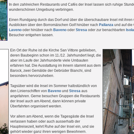
In den zahlreichen Restaurants und Cafés der Insel lassen sich ruhige Stund
wunderschönen Umgebung verbringen.
Einen Rundgang durch das Dorf und über die überschaubare Insel mit ihre
Ausblicken über den Borromäischen Golf hinüber nach
Pallanza
und auf die 
Laveno
oder hinüber nach
Baveno
oder
Stresa
oder zur benachbarten
Isola
Besucher entgehen lassen.
Ein Ort der Ruhe ist die Kirche San Vittore geblieben,
deren Baubeginn schon im 11./12. Jahrhundert liegt, die
aber im Laufe der Jahrhunderte viele Umbauten
erfahren hat. Die Ausstattung im Innern stammt aus dem
Barock, zwei Gemälde der Gebrüder Bianchi, sind
besonders hervorzuheben.
Tagsüber wird die Insel im Sommer halbstündlich von
den Linienschiffen von
Baveno
und
Stresa
aus
angefahren. Gerne besuchen Gruppen die Restaurants
der Insel auch am Abend, dann können private
Überfahrten organisiert werden.
Vor allem am Abend, wenn die Tagesgäste die Insel
verlassen haben oder auch ausserhalb der
Hauptreisezeit, kehrt Ruhe auf der Insel ein, und sie
gehört wieder ganz ihren wenigen Bewohnern.