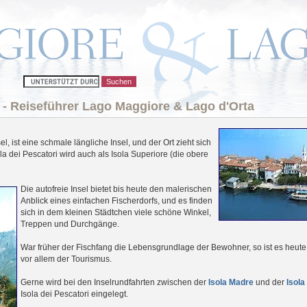
i - Reiseführer Lago Maggiore & Lago d'Orta
el, ist eine schmale längliche Insel, und der Ort zieht sich
la dei Pescatori wird auch als Isola Superiore (die obere
Die autofreie Insel bietet bis heute den malerischen
Anblick eines einfachen Fischerdorfs, und es finden
sich in dem kleinen Städtchen viele schöne Winkel,
Treppen und Durchgänge.
War früher der Fischfang die Lebensgrundlage der Bewohner, so ist es heut
vor allem der Tourismus.
Gerne wird bei den Inselrundfahrten zwischen der
Isola Madre
und der
Isola
Isola dei Pescatori eingelegt.