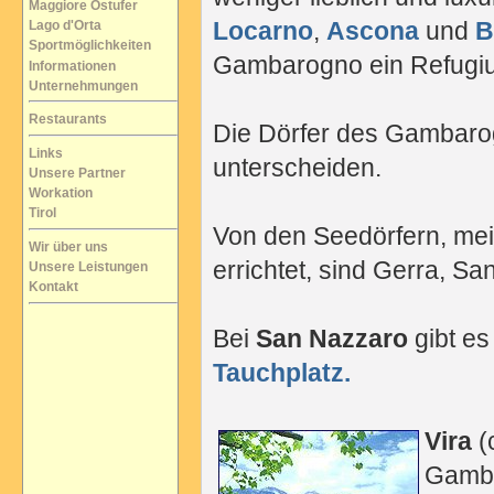
Maggiore Ostufer
Locarno
,
Ascona
und
B
Lago d'Orta
Sportmöglichkeiten
Gambarogno ein Refugiu
Informationen
Unternehmungen
Restaurants
Die Dörfer des Gambaro
Links
unterscheiden.
Unsere Partner
Workation
Tirol
Von den Seedörfern, me
Wir über uns
errichtet, sind Gerra, S
Unsere Leistungen
Kontakt
Bei
San Nazzaro
gibt es
Tauchplatz.
Vira
(
Gamba