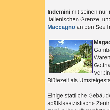
Indemini
mit seinen nur 
italienischen Grenze, un
Maccagno
an den See h
Maga
Gambar
Waren
Gotth
Verbin
Blütezeit als Umsteigest
Einige stattliche Gebäud
spätklassizistische Zent